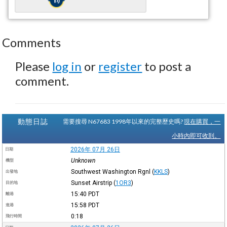
Comments
Please
log in
or
register
to post a
comment.
動態日誌
需要搜尋 N67683 1998年以來的完整歷史嗎?
現在購買，一
小時內即可收到。
2026年 07月 26日
日期
Unknown
機型
Southwest Washington Rgnl
(
KKLS
)
出發地
Sunset Airstrip
(
1OR3
)
目的地
15:40
PDT
離港
15:58
PDT
進港
0:18
飛行時間