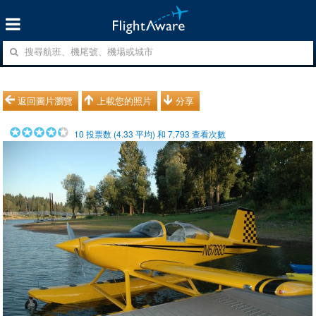
返回圖片瀏覽
上載您的照片
分享
10
投票数 (
4.33
平均) 和
7,793
查看次數