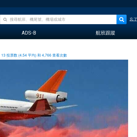
忘
ADS-B
航班跟蹤
13
投票数 (
4.54
平均) 和
4,766
查看次數