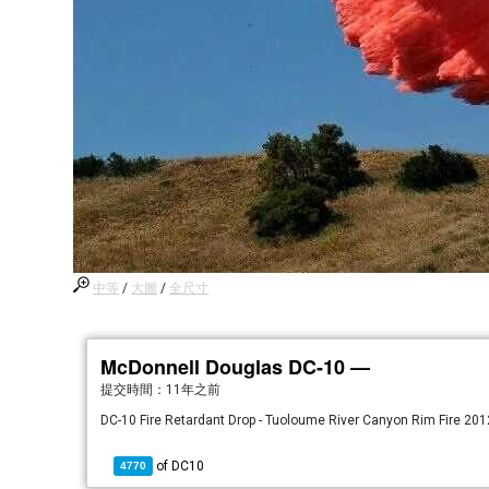
中等
/
大圖
/
全尺寸
McDonnell Douglas DC-10 —
提交時間：
11年之前
DC-10 Fire Retardant Drop - Tuoloume River Canyon Rim Fire 20
of
DC10
4770