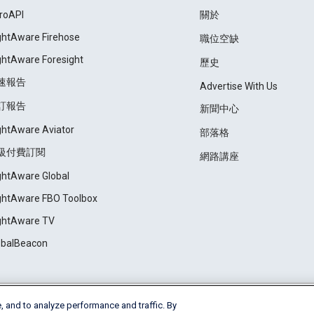
roAPI
關於
ightAware Firehose
職位空缺
ightAware Foresight
歷史
速報告
Advertise With Us
訂報告
新聞中心
ightAware Aviator
部落格
級付費訂閱
網路講座
ightAware Global
ightAware FBO Toolbox
ightAware TV
obalBeacon
, and to analyze performance and traffic. By
Cookie Settings