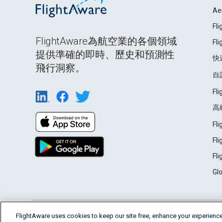
Ae
Fl
FlightAware為航空業的各個領域
Fl
提供準確的即時、歷史和預測性
快
飛行洞察。
自
Fl
高
Fl
Fl
Fl
Gl
English (USA)
FlightAware uses cookies to keep our site free, enhance your experience
2026 FlightAware
Terms of Use
Privacy