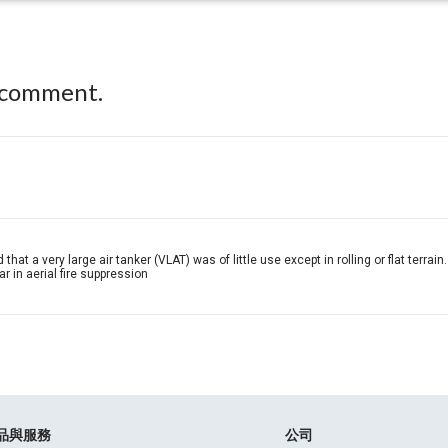
 comment.
that a very large air tanker (VLAT) was of little use except in rolling or flat terr
r in aerial fire suppression
品與服務
公司