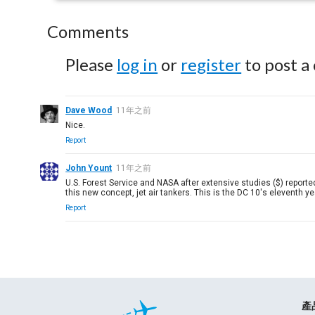
Comments
Please
log in
or
register
to post a
Dave Wood
11年之前
Nice.
Report
John Yount
11年之前
U.S. Forest Service and NASA after extensive studies ($) reported 
this new concept, jet air tankers. This is the DC 10's eleventh yea
Report
產