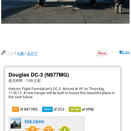
Like
中等
/
大圖
/
全尺寸
Douglas DC-3 (N877MG)
提交時間：
13年之前
Historic Flight Foundation's DC-3. Arrived at HF on Thursday,
11/8/12. A new hanger will be built to house this beautiful plane in
the near future.
of N877MG
of
DC3
at
KPAE
57
3204
10738
Dick Carver