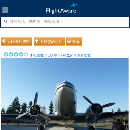
返回圖片瀏覽
上載您的照片
分享
1
投票数 (
4.00
平均) 和
2,514
查看次數