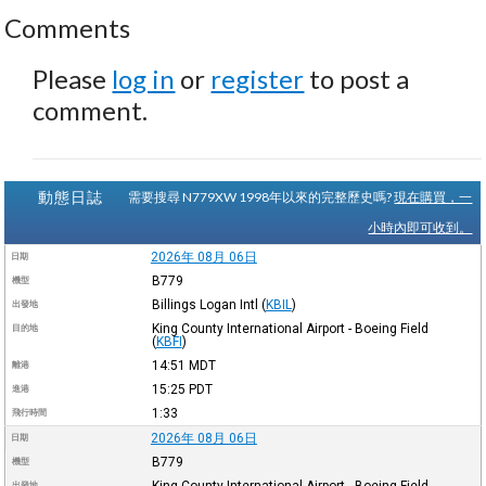
Comments
Please
log in
or
register
to post a
comment.
動態日誌
需要搜尋 N779XW 1998年以來的完整歷史嗎?
現在購買，一
小時內即可收到。
2026年 08月 06日
日期
B779
機型
Billings Logan Intl
(
KBIL
)
出發地
King County International Airport - Boeing Field
目的地
(
KBFI
)
14:51
MDT
離港
15:25
PDT
進港
1:33
飛行時間
2026年 08月 06日
日期
B779
機型
出發地