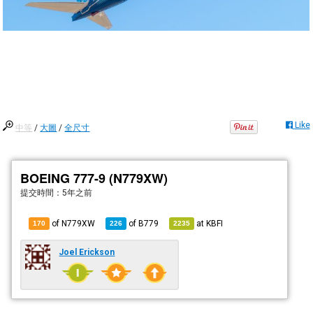
Like
中等
/
大圖
/
全尺寸
BOEING 777-9 (N779XW)
提交時間：
5年之前
of N779XW
of
B779
at
KBFI
170
226
2235
Joel Erickson