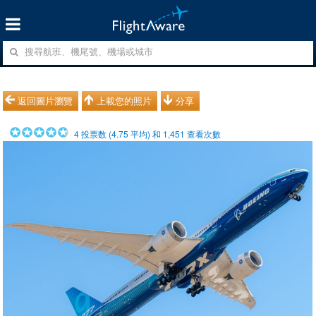
返回圖片瀏覽
上載您的照片
分享
4
投票数 (
4.75
平均) 和
1,451
查看次數