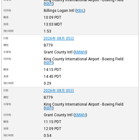
King County International Airport - Boeing Field
(
KBFI
)
Billings Logan Intl
(
KBIL
)
目的地
10:09
PDT
離港
13:03
MDT
進港
1:53
飛行時間
2026年 08月 05日
日期
B779
機型
Grant County Intl
(
KMWH
)
出發地
King County International Airport - Boeing Field
目的地
(
KBFI
)
14:15
PDT
離港
14:45
PDT
進港
0:29
飛行時間
2026年 08月 05日
日期
B779
機型
King County International Airport - Boeing Field
出發地
(
KBFI
)
Grant County Intl
(
KMWH
)
目的地
11:15
PDT
離港
12:09
PDT
進港
0:54
飛行時間