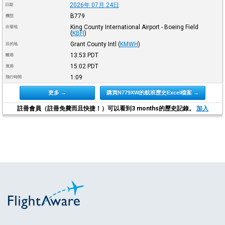
2026年 07月 24日
日期
B779
機型
King County International Airport - Boeing Field
出發地
(
KBFI
)
Grant County Intl
(
KMWH
)
目的地
13:53
PDT
離港
15:02
PDT
進港
1:09
飛行時間
更多 →
購買N779XW的航班歷史Excel檔案 →
註冊會員（註冊免費而且快捷！）可以看到3 months的歷史記錄。
加入