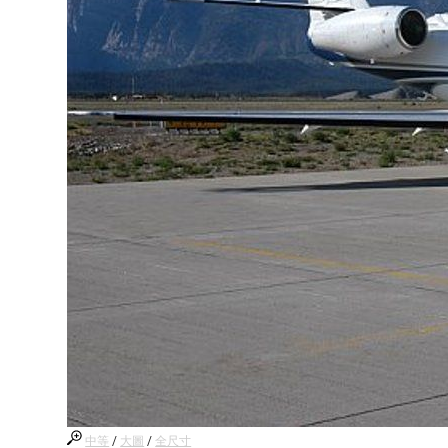
中等
/
大圖
/
全尺寸