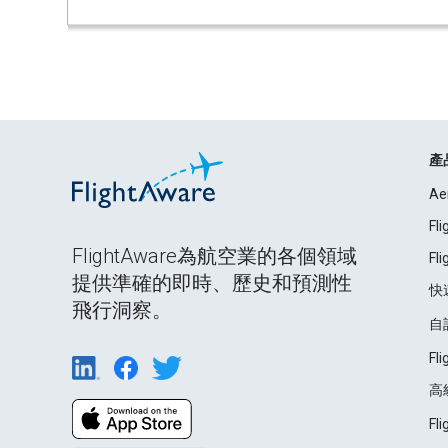
產
Ae
Fl
FlightAware為航空業的各個領域
Fl
提供準確的即時、歷史和預測性
快
飛行洞察。
自
Fl
高
Fl