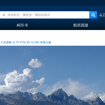
忘
ADS-B
航班跟蹤
4
投票数 (
4.75
平均) 和
12,395
查看次數