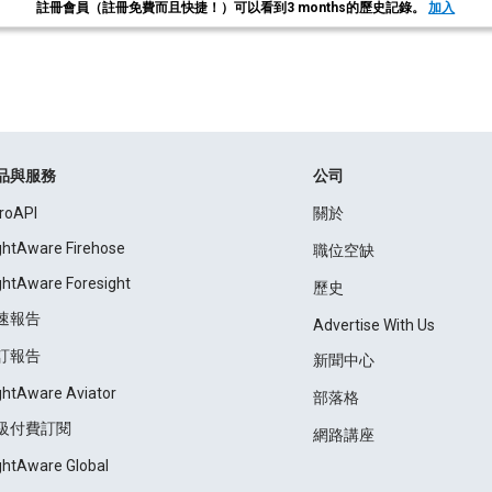
註冊會員（註冊免費而且快捷！）可以看到3 months的歷史記錄。
加入
品與服務
公司
roAPI
關於
ightAware Firehose
職位空缺
ightAware Foresight
歷史
速報告
Advertise With Us
訂報告
新聞中心
ightAware Aviator
部落格
級付費訂閱
網路講座
ightAware Global