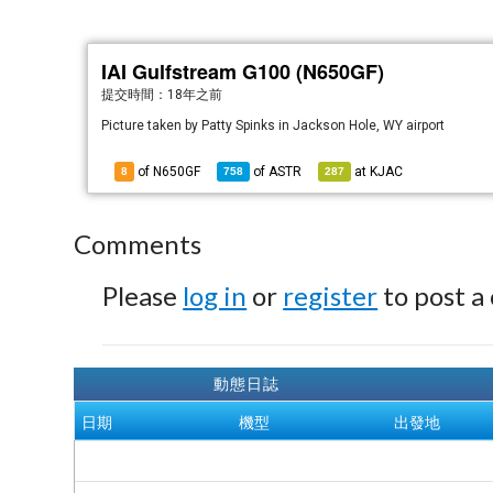
IAI Gulfstream G100 (N650GF)
提交時間：
18年之前
Picture taken by Patty Spinks in Jackson Hole, WY airport
of N650GF
of
ASTR
at
KJAC
8
758
287
Comments
Please
log in
or
register
to post a
動態日誌
日期
機型
出發地