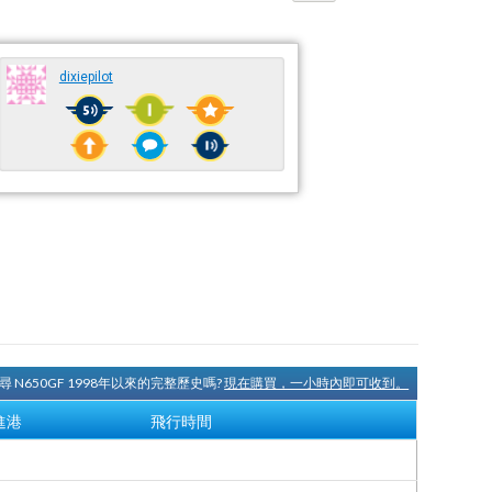
dixiepilot
尋 N650GF 1998年以來的完整歷史嗎?
現在購買，一小時內即可收到。
進港
飛行時間