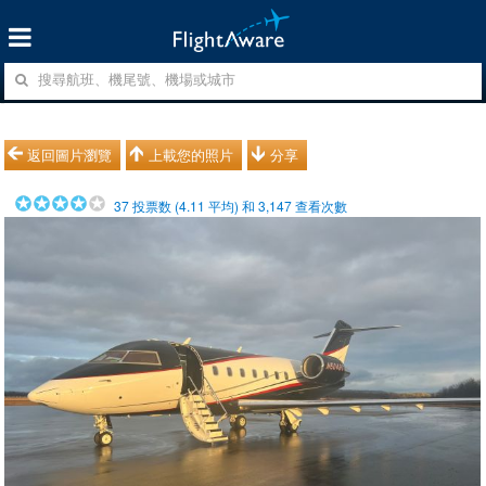
返回圖片瀏覽
上載您的照片
分享
37
投票数 (
4.11
平均) 和
3,147
查看次數