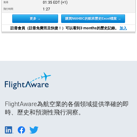
01:35
EDT
(+1)
進港
1:27
飛行時間
更多 →
購買N604BC的航班歷史Excel檔案 →
註冊會員（註冊免費而且快捷！）可以看到3 months的歷史記錄。
加入
FlightAware為航空業的各個領域提供準確的即
時、歷史和預測性飛行洞察。