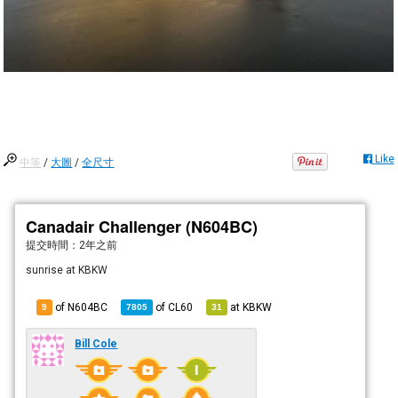
Like
中等
/
大圖
/
全尺寸
Canadair Challenger (N604BC)
提交時間：
2年之前
sunrise at KBKW
of N604BC
of
CL60
at
KBKW
9
7805
31
Bill Cole