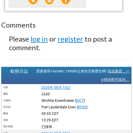
Comments
Please
log in
or
register
to post a
comment.
動態日誌
需要搜尋 N604BC 1998年以來的完整歷史嗎?
現在購買，一
小時內即可收到。
2026年 08月 10日
日期
CL60
機型
Wichita Eisenhower
(
KICT
)
出發地
Fort Lauderdale Exec
(
KFXE
)
目的地
09:55
CDT
離港
13:29
EDT
進港
已排班
飛行時間