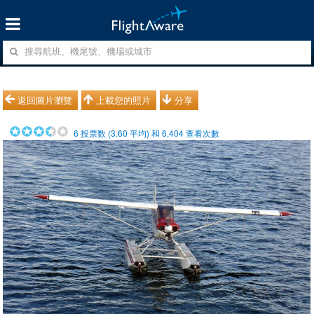
返回圖片瀏覽
上載您的照片
分享
6
投票数 (
3.60
平均) 和
6,404
查看次數