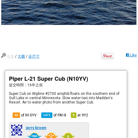
Like
中等
/
大圖
/
全尺寸
Piper L-21 Super Cub (N10YV)
提交時間：
16年之前
Super Cub on Wipline #2700 amphib floats on the southern end of
Gull Lake in central Minnesota. Slow water taxi into Madden's
Resort. Air to water photo from another Super Cub.
of N10YV
of
PA18
at
9Y2
16
1471
9
jerry brown