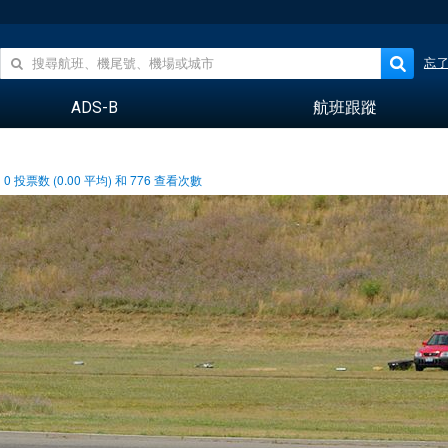
忘
ADS-B
航班跟蹤
0
投票数 (
0.00
平均) 和
776
查看次數