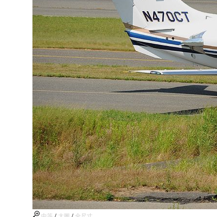
中等
/
大圖
/
全尺寸