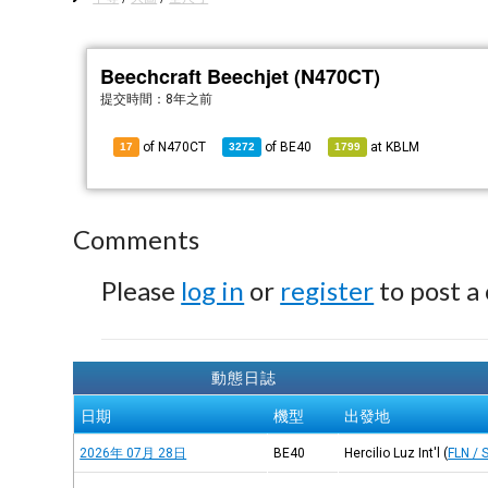
Beechcraft Beechjet (N470CT)
提交時間：
8年之前
of N470CT
of
BE40
at
KBLM
17
3272
1799
Comments
Please
log in
or
register
to post a
動態日誌
日期
機型
出發地
2026年 07月 28日
BE40
Hercilio Luz Int'l
(
FLN / 