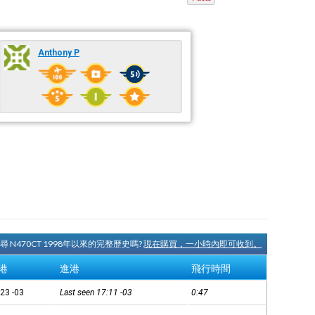
Anthony P
尋 N470CT 1998年以來的完整歷史嗎?
現在購買，一小時內即可收到。
港
進港
飛行時間
:23
-03
Last seen 17:11
-03
0:47