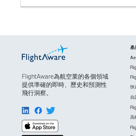
產
Ae
Fl
FlightAware為航空業的各個領域
Fl
提供準確的即時、歷史和預測性
快
飛行洞察。
自
Fl
高
Fl