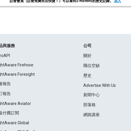
註冊會員（註冊免費而且快捷！）可以看到3 months的歷史記錄。
加入
品與服務
公司
roAPI
關於
ightAware Firehose
職位空缺
ightAware Foresight
歷史
速報告
Advertise With Us
訂報告
新聞中心
ightAware Aviator
部落格
級付費訂閱
網路講座
ightAware Global