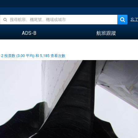
忘
ADS-B
航班跟蹤
2
投票数 (
3.00
平均) 和
5,185
查看次數