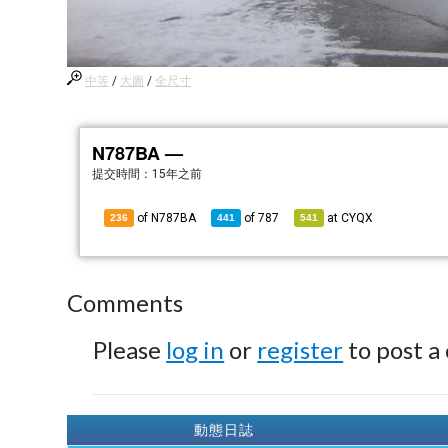
中等
/
大圖
/
全尺寸
N787BA —
提交時間：
15年之前
of N787BA
of
787
at
CYQX
236
441
541
Comments
Please
log in
or
register
to post a
動態日誌