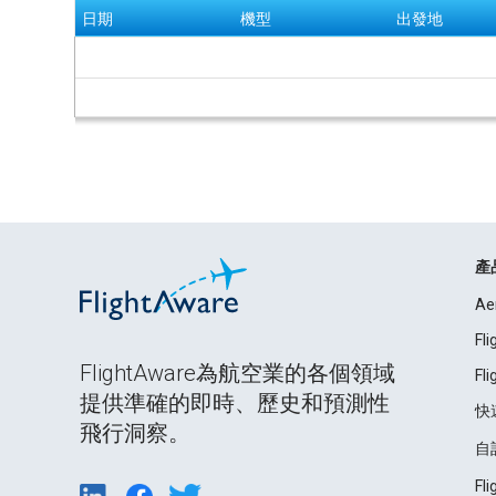
日期
機型
出發地
產
Ae
Fl
FlightAware為航空業的各個領域
Fl
提供準確的即時、歷史和預測性
快
飛行洞察。
自
Fl