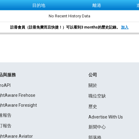
目的地
離港
No Recent History Data
註冊會員（註冊免費而且快捷！）可以看到3 months的歷史記錄。
加入
品與服務
公司
roAPI
關於
ightAware Firehose
職位空缺
ightAware Foresight
歷史
速報告
Advertise With Us
訂報告
新聞中心
ightAware Aviator
部落格