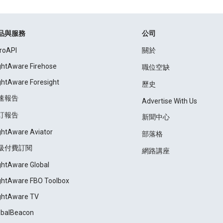
品與服務
公司
roAPI
關於
ightAware Firehose
職位空缺
ightAware Foresight
歷史
速報告
Advertise With Us
訂報告
新聞中心
ightAware Aviator
部落格
級付費訂閱
網路講座
ightAware Global
ightAware FBO Toolbox
ightAware TV
obalBeacon