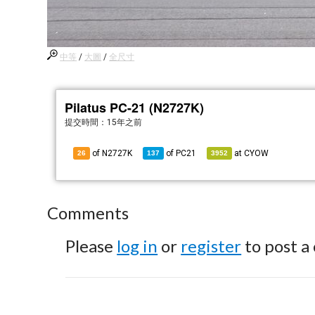
中等
/
大圖
/
全尺寸
Pilatus PC-21 (N2727K)
提交時間：
15年之前
of N2727K
of
PC21
at
CYOW
26
137
3952
Comments
Please
log in
or
register
to post a