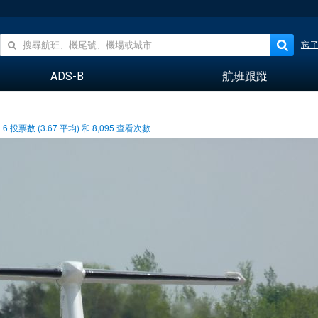
忘
ADS-B
航班跟蹤
6
投票数 (
3.67
平均) 和
8,095
查看次數