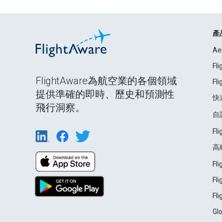
產
Ae
Fl
FlightAware為航空業的各個領域
Fl
提供準確的即時、歷史和預測性
快
飛行洞察。
自
Fl
高
Fl
Fl
Fl
Gl