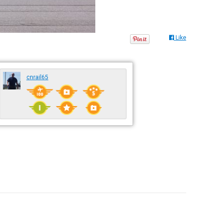
Like
cnrail65