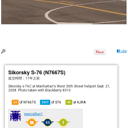
Like
Sikorsky S-76 (N7667S)
提交時間：
17年之前
Sikorsky s-76C at Manhattan's West 30th Street heliport Sept. 21,
2008. Photo taken with Blackberry 8310.
of N7667S
of
S76
at
KJRA
14
1017
44
specialkay1