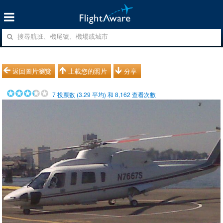
返回圖片瀏覽
上載您的照片
分享
7
投票数 (
3.29
平均) 和
8,162
查看次數