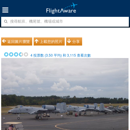
返回圖片瀏覽
上載您的照片
分享
4
投票数 (
3.50
平均) 和
3,115
查看次數