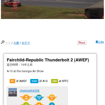
Like
中等
/
大圖
/
全尺寸
Fairchild-Republic Thunderbolt 2 (AWEF)
提交時間：
16年之前
A-10 at the Georgia Air Show
of AWEF
of
A10
at
KFFC
85
1182
446
charterpilot208