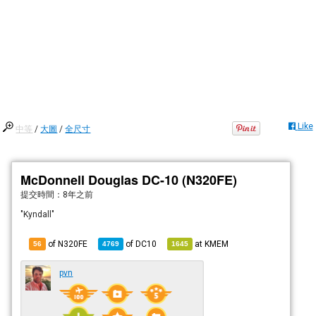
Like
中等
/
大圖
/
全尺寸
McDonnell Douglas DC-10 (N320FE)
提交時間：
8年之前
"Kyndall"
of N320FE
of
DC10
at
KMEM
56
4769
1645
pvn