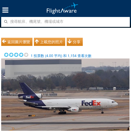
返回圖片瀏覽
上載您的照片
分享
1
投票数 (
4.00
平均) 和
1,154
查看次數