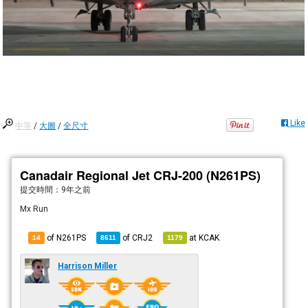
Like
中等
/
大圖
/
全尺寸
Canadair Regional Jet CRJ-200 (N261PS)
提交時間：
9年之前
Mx Run
of N261PS
of
CRJ2
at
KCAK
14
8611
1179
Harrison Miller