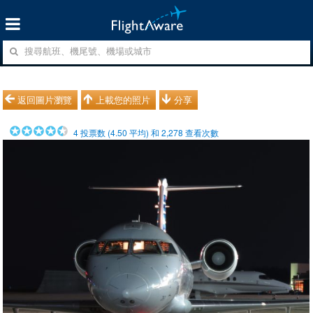
返回圖片瀏覽
上載您的照片
分享
4
投票数 (
4.50
平均) 和
2,278
查看次數