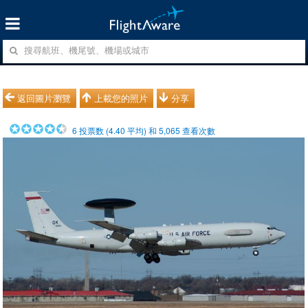
返回圖片瀏覽
上載您的照片
分享
6
投票数 (
4.40
平均) 和
5,065
查看次數