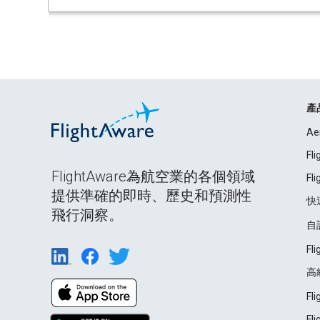
產
Ae
Fl
FlightAware為航空業的各個領域
Fl
提供準確的即時、歷史和預測性
快
飛行洞察。
自
Fl
高
Fl
Fl