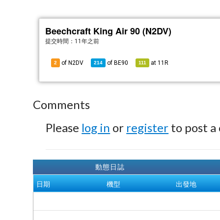
Beechcraft King Air 90 (N2DV)
提交時間：
11年之前
of N2DV
of
BE90
at
11R
2
214
111
Comments
Please
log in
or
register
to post a
動態日誌
日期
機型
出發地