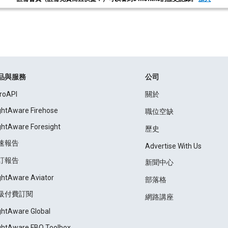
品與服務
公司
roAPI
關於
ightAware Firehose
職位空缺
ightAware Foresight
歷史
速報告
Advertise With Us
訂報告
新聞中心
ightAware Aviator
部落格
級付費訂閱
網路講座
ightAware Global
ightAware FBO Toolbox