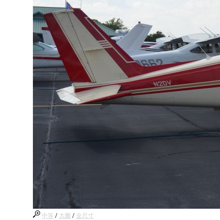
中等
/
大圖
/
全尺寸