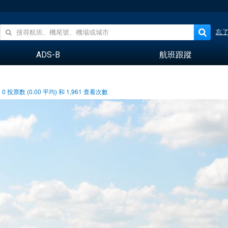
忘
ADS-B
航班跟蹤
0
投票数 (
0.00
平均) 和
1,961
查看次數