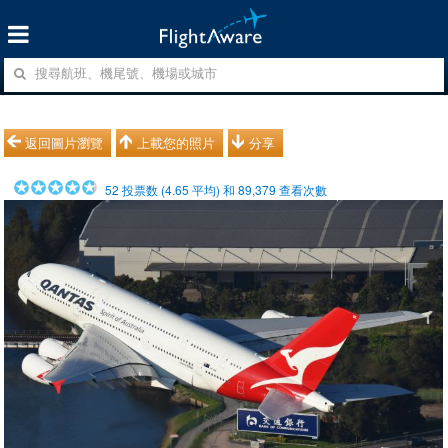
返回圖片瀏覽
上載您的照片
分享
52
投票数 (
4.65
平均) 和
89,379
查看次數