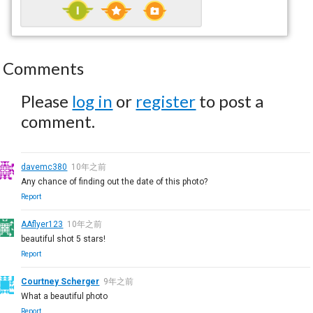
Comments
Please
log in
or
register
to post a
comment.
davemc380
10年之前
Any chance of finding out the date of this photo?
Report
AAflyer123
10年之前
beautiful shot 5 stars!
Report
Courtney Scherger
9年之前
What a beautiful photo
Report