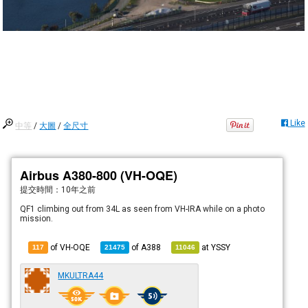
Like
中等
/
大圖
/
全尺寸
Airbus A380-800 (VH-OQE)
提交時間：
10年之前
QF1 climbing out from 34L as seen from VH-IRA while on a photo
mission.
of VH-OQE
of
A388
at
YSSY
117
21475
11046
MKULTRA44