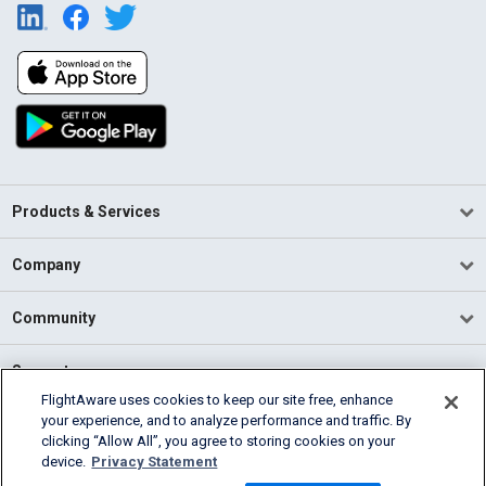
Products & Services
Company
Community
Support
FlightAware uses cookies to keep our site free, enhance
your experience, and to analyze performance and traffic. By
English (USA)
clicking “Allow All”, you agree to storing cookies on your
2026 FlightAware
device.
Privacy Statement
Terms of Use
Privacy
Cookie Settings