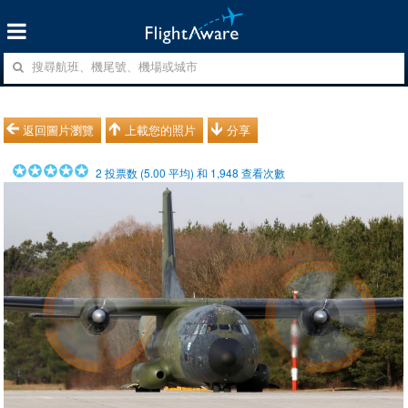
返回圖片瀏覽
上載您的照片
分享
2
投票数 (
5.00
平均) 和
1,948
查看次數