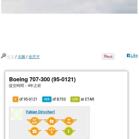
Like
中等
/
大圖
/
全尺寸
Boeing 707-300 (95-0121)
提交時間：
4年之前
of 95-0121
of
B703
at
ETAR
2
420
125
Fabian Dirscherl