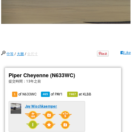
Like
中等
/
大圖
/
全尺寸
Piper Cheyenne (N633WC)
提交時間：
13年之前
of N633WC
of
PAY1
at
KLBB
1
465
7467
Jay Wischkaemper