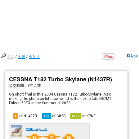
Like
中等
/
大圖
/
全尺寸
CESSNA T182 Turbo Skylane (N1437R)
提交時間：
3年之前
On short final is this 2004 Cessna T182 Turbo-Skylane. Also
making the photo on left downwind is the next photo N67MT
Falcon 50EX in the Summer of 2023.
of N1437R
of
C82S
at
KPNE
4
160
6127
warmwynds