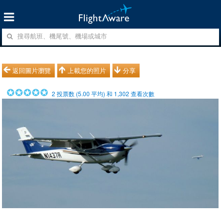
返回圖片瀏覽
上載您的照片
分享
2
投票数 (
5.00
平均) 和
1,302
查看次數