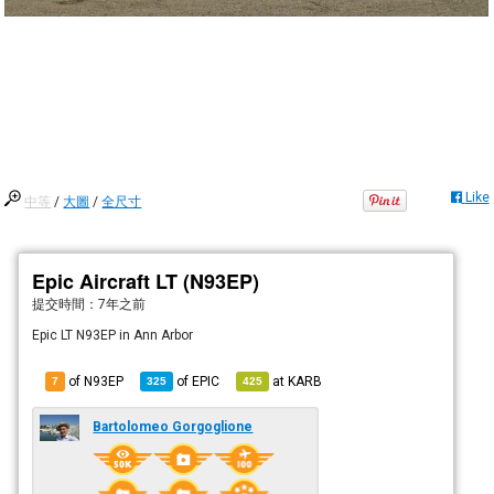
Like
中等
/
大圖
/
全尺寸
Epic Aircraft LT (N93EP)
提交時間：
7年之前
Epic LT N93EP in Ann Arbor
of N93EP
of
EPIC
at
KARB
7
325
425
Bartolomeo Gorgoglione