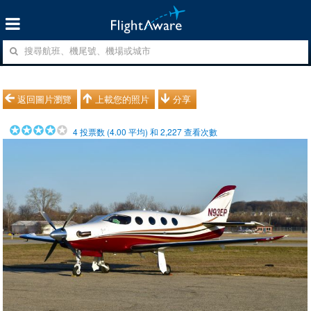
返回圖片瀏覽
上載您的照片
分享
4
投票数 (
4.00
平均) 和
2,227
查看次數