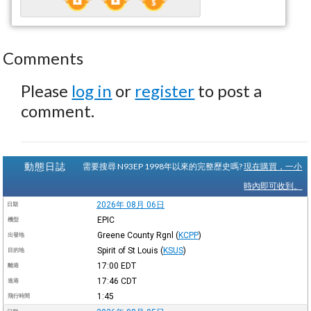
Comments
Please
log in
or
register
to post a
comment.
動態日誌
需要搜尋 N93EP 1998年以來的完整歷史嗎?
現在購買，一小
時內即可收到。
2026年 08月 06日
日期
EPIC
機型
Greene County Rgnl
(
KCPP
)
出發地
Spirit of St Louis
(
KSUS
)
目的地
17:00
EDT
離港
17:46
CDT
進港
1:45
飛行時間