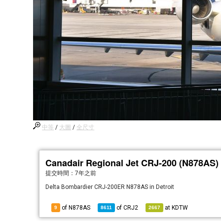
中等
/
大圖
/
全尺寸
Canadair Regional Jet CRJ-200 (N878AS)
提交時間：
7年之前
Delta Bombardier CRJ-200ER N878AS in Detroit
of N878AS
of
CRJ2
at
KDTW
9
8611
2667