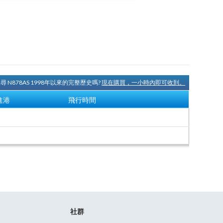
尋 N878AS 1998年以來的完整歷史嗎?
現在購買，一小時內即可收到。
進港
飛行時間
社群