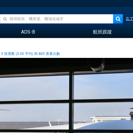
忘
ADS-B
航班跟蹤
2
投票数 (
3.00
平均) 和
865
查看次數