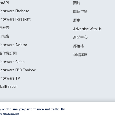
roAPI
關於
ightAware Firehose
職位空缺
ightAware Foresight
歷史
速報告
Advertise With Us
訂報告
新聞中心
ightAware Aviator
部落格
級付費訂閱
網路講座
ightAware Global
ightAware FBO Toolbox
ightAware TV
obalBeacon
, and to analyze performance and traffic. By
Cookie Settings
y Statement