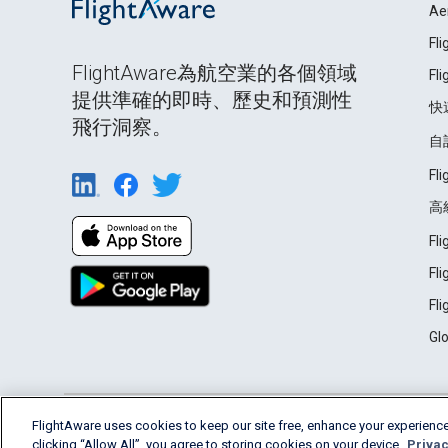
Ae
Fl
FlightAware為航空業的各個領域
Fl
提供準確的即時、歷史和預測性
快
飛行洞察。
自
Fl
高
Fl
Fl
Fl
Gl
English (USA)
FlightAware uses cookies to keep our site free, enhance your experience
2026 FlightAware
Terms of Use
Privacy
clicking “Allow All”, you agree to storing cookies on your device.
Privac