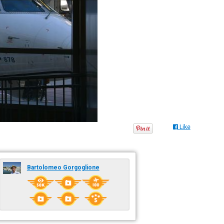
Like
Bartolomeo Gorgoglione