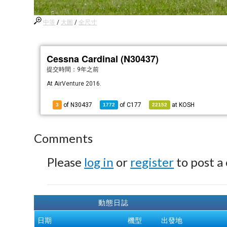
中等
/
大圖
/
全尺寸
Cessna Cardinal (N30437)
提交時間：
9年之前
At AirVenture 2016.
of N30437
of
C177
at
KOSH
3
1772
22152
Comments
Please
log in
or
register
to post a
動態日誌
日期
機型
出發地