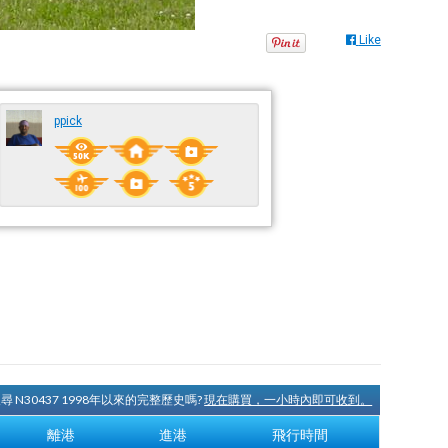
Like
ppick
尋 N30437 1998年以來的完整歷史嗎?
現在購買，一小時內即可收到。
離港
進港
飛行時間