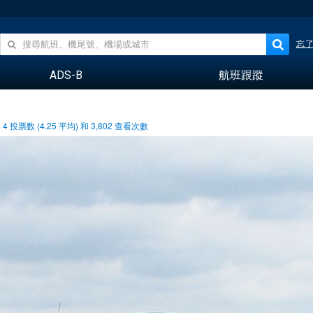
忘
ADS-B
航班跟蹤
4
投票数 (
4.25
平均) 和
3,802
查看次數