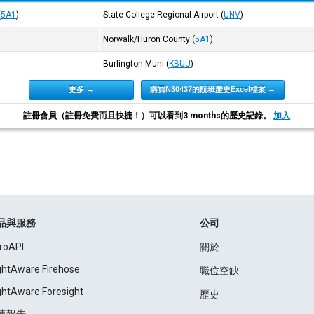
(
5A1
)
State College Regional Airport
(
UNV
)
Norwalk/Huron County
(
5A1
)
Burlington Muni
(
KBUU
)
更多 →
購買N30437的航班歷史Excel檔案 →
註冊會員（註冊免費而且快捷！）可以看到3 months的歷史記錄。
加入
品與服務
公司
roAPI
關於
ightAware Firehose
職位空缺
ightAware Foresight
歷史