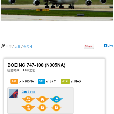
Like
中等
/
大圖
/
全尺寸
BOEING 747-100 (N905NA)
提交時間：
14年之前
of N905NA
of
B741
at
KIAD
262
572
4434
Dan Betts