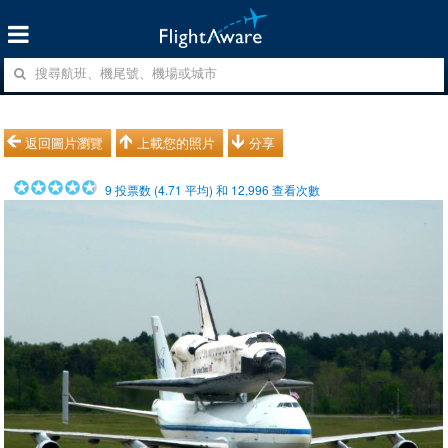
返回圖片瀏覽
上載您的照片
分享
9
投票数 (
4.71
平均) 和
12,996
查看次數