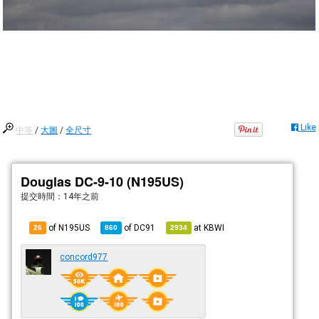
Like
中等
/
大圖
/
全尺寸
Douglas DC-9-10 (N195US)
提交時間：
14年之前
of N195US
of
DC91
at
KBWI
26
860
2934
concord977