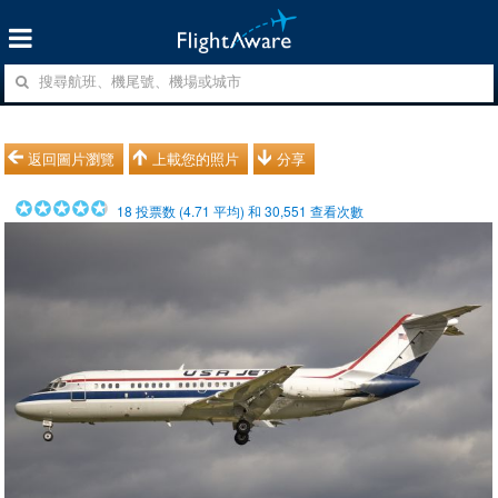
返回圖片瀏覽
上載您的照片
分享
18
投票数 (
4.71
平均) 和
30,551
查看次數