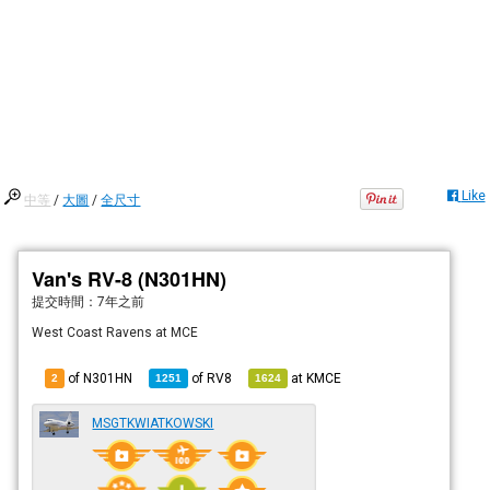
Like
中等
/
大圖
/
全尺寸
Van's RV-8 (N301HN)
提交時間：
7年之前
West Coast Ravens at MCE
of N301HN
of
RV8
at
KMCE
2
1251
1624
MSGTKWIATKOWSKI