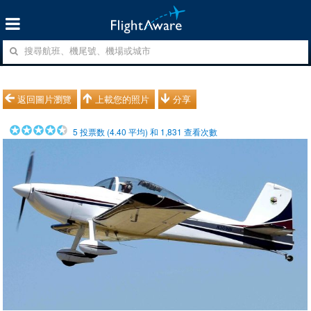
返回圖片瀏覽
上載您的照片
分享
5
投票数 (
4.40
平均) 和
1,831
查看次數