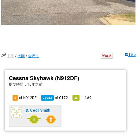
Like
中等
/
大圖
/
全尺寸
Cessna Skyhawk (N912DF)
提交時間：
10年之前
of N912DF
of
C172
at
1A9
1
27083
11
D. Cecil Smith