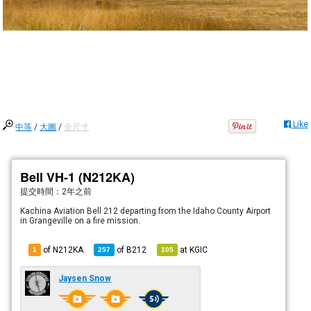
Like
中等
/
大圖
/
全尺寸
Bell VH-1 (N212KA)
提交時間：
2年之前
Kachina Aviation Bell 212 departing from the Idaho County Airport
in Grangeville on a fire mission.
of N212KA
of
B212
at
KGIC
1
257
105
Jaysen Snow