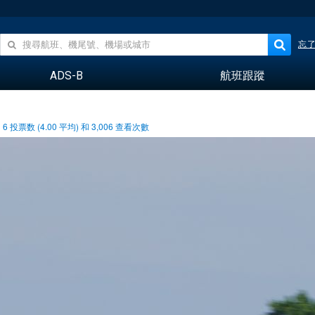
忘
ADS-B
航班跟蹤
6
投票数 (
4.00
平均) 和
3,006
查看次數