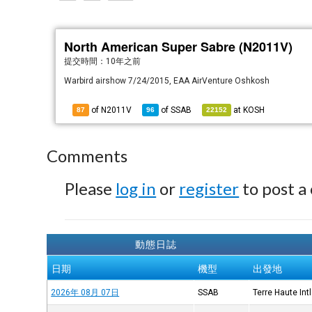
North American Super Sabre (N2011V)
提交時間：
10年之前
Warbird airshow 7/24/2015, EAA AirVenture Oshkosh
of N2011V
of
SSAB
at
KOSH
87
96
22152
Comments
Please
log in
or
register
to post a
動態日誌
日期
機型
出發地
2026年 08月 07日
SSAB
Terre Haute Intl