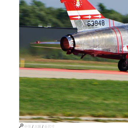
中等
/
大圖
/
全尺寸