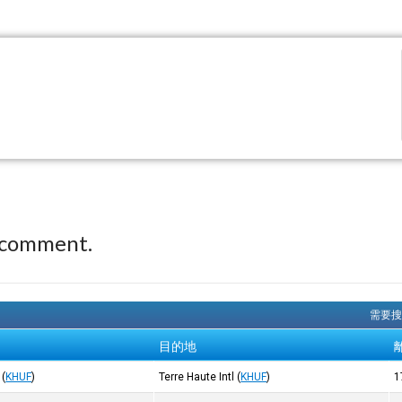
 comment.
需要搜
目的地
(
KHUF
)
Terre Haute Intl
(
KHUF
)
1