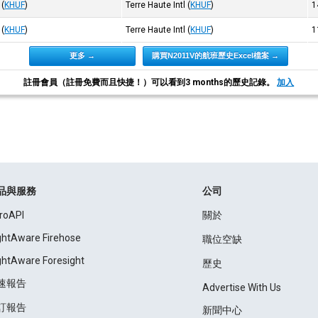
(
KHUF
)
Terre Haute Intl
(
KHUF
)
1
(
KHUF
)
Terre Haute Intl
(
KHUF
)
1
更多 →
購買N2011V的航班歷史Excel檔案 →
註冊會員（註冊免費而且快捷！）可以看到3 months的歷史記錄。
加入
品與服務
公司
roAPI
關於
ightAware Firehose
職位空缺
ightAware Foresight
歷史
速報告
Advertise With Us
訂報告
新聞中心