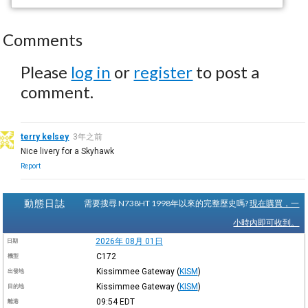
Comments
Please
log in
or
register
to post a
comment.
terry kelsey
3年之前
Nice livery for a Skyhawk
Report
動態日誌
需要搜尋 N738HT 1998年以來的完整歷史嗎?
現在購買，一
小時內即可收到。
2026年 08月 01日
日期
C172
機型
Kissimmee Gateway
(
KISM
)
出發地
Kissimmee Gateway
(
KISM
)
目的地
09:54
EDT
離港