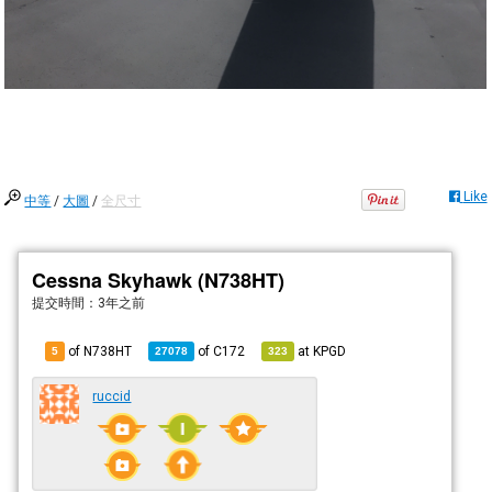
Like
中等
/
大圖
/
全尺寸
Cessna Skyhawk (N738HT)
提交時間：
3年之前
of N738HT
of
C172
at
KPGD
5
27078
323
ruccid