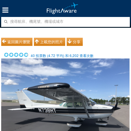
返回圖片瀏覽
上載您的照片
分享
40
投票数 (
4.72
平均) 和
6,202
查看次數