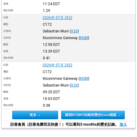
11:24
EDT
進港
1:29
飛行時間
2026年 07月 25日
日期
C172
機型
Sebastian Muni
(
X26
)
出發地
Kissimmee Gateway
(
KISM
)
目的地
12:58
EDT
離港
13:39
EDT
進港
0:41
飛行時間
2026年 07月 25日
日期
C172
機型
Kissimmee Gateway
(
KISM
)
出發地
Sebastian Muni
(
X26
)
目的地
09:25
EDT
離港
10:03
EDT
進港
0:38
飛行時間
更多 →
購買N738HT的航班歷史Excel檔案 →
註冊會員（註冊免費而且快捷！）可以看到3 months的歷史記錄。
加入