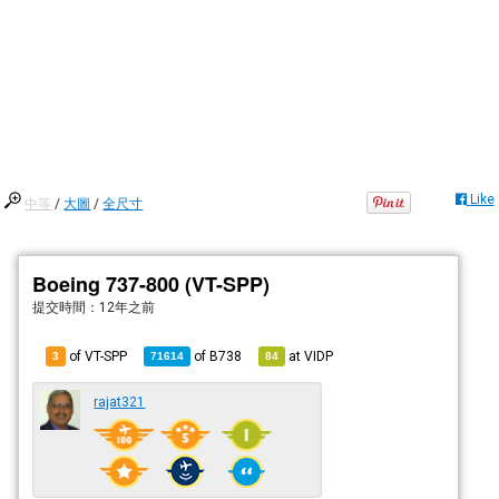
Like
中等
/
大圖
/
全尺寸
Boeing 737-800 (VT-SPP)
提交時間：
12年之前
of VT-SPP
of
B738
at
VIDP
3
71614
84
rajat321