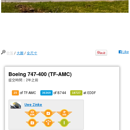
Like
中等
/
大圖
/
全尺寸
Boeing 747-400 (TF-AMC)
提交時間：
2年之前
of TF-AMC
of
B744
at
EDDF
25
36369
18727
Uwe Zinke