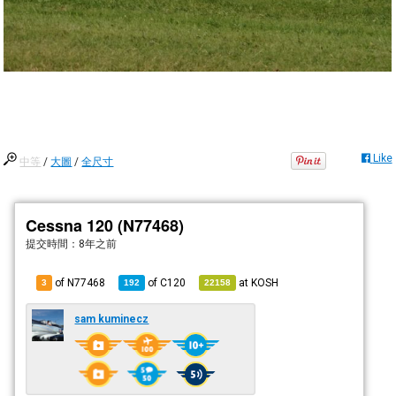
Like
中等
/
大圖
/
全尺寸
Cessna 120 (N77468)
提交時間：
8年之前
of N77468
of
C120
at
KOSH
3
192
22158
sam kuminecz