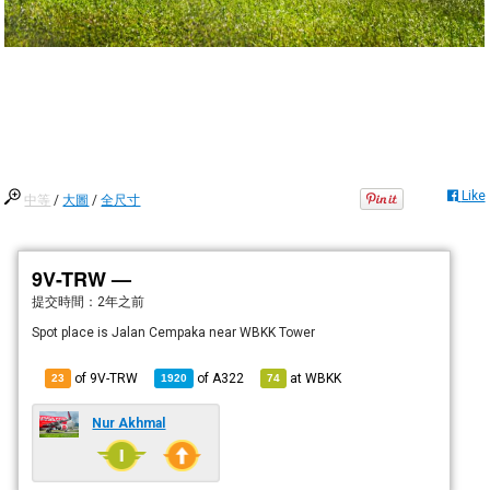
Like
中等
/
大圖
/
全尺寸
9V-TRW —
提交時間：
2年之前
Spot place is Jalan Cempaka near WBKK Tower
of 9V-TRW
of
A322
at
WBKK
23
1920
74
Nur Akhmal