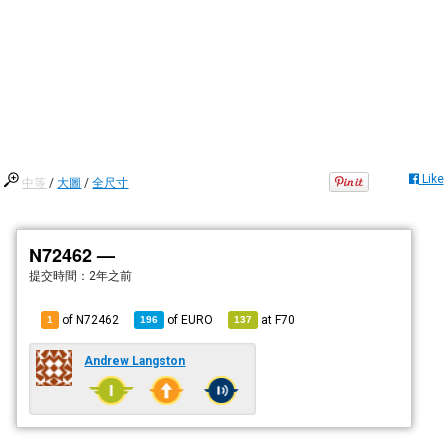
Like
中等
/
大圖
/
全尺寸
N72462 —
提交時間：
2年之前
of N72462
of
EURO
at
F70
1
196
137
Andrew Langston