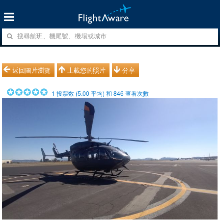
返回圖片瀏覽
上載您的照片
分享
1
投票数 (
5.00
平均) 和
846
查看次數