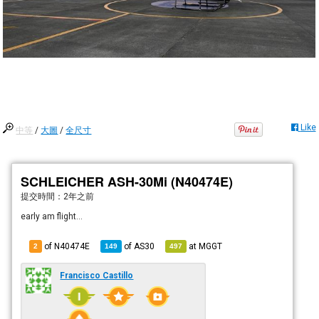
Like
中等
/
大圖
/
全尺寸
SCHLEICHER ASH-30Mi (N40474E)
提交時間：
2年之前
early am flight...
of N40474E
of
AS30
at
MGGT
2
149
497
Francisco Castillo