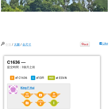
Like
中等
/
大圖
/
全尺寸
C1636 —
提交時間：
3個月之前
of C1636
of
EIFI
at
EGVA
3
1
965
King F Hui