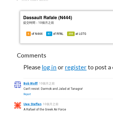
Dassault Rafale (N444)
提交時間：
10個月之前
of N444
of
RFAL
at
LGTG
6
87
255
Comments
Please
log in
or
register
to post a
Bob Wolff
10個月之前
Can't resist: Darmok and Jalad at Tanagra!
Report
Uwe Steffen
10個月之前
A Rafael of the Greek Air Force