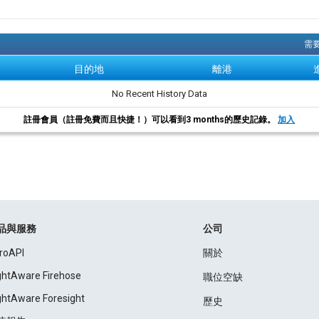
需要
目的地
離港
No Recent History Data
註冊會員（註冊免費而且快捷！）可以看到3 months的歷史記錄。
加入
品與服務
公司
roAPI
關於
ightAware Firehose
職位空缺
ightAware Foresight
歷史