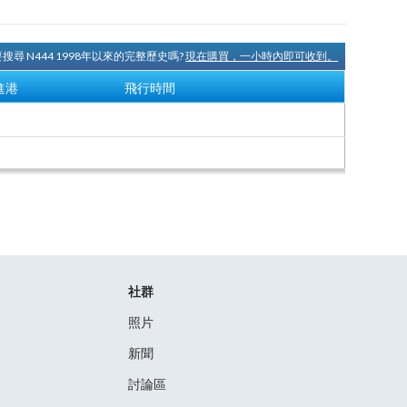
搜尋 N444 1998年以來的完整歷史嗎?
現在購買，一小時內即可收到。
進港
飛行時間
社群
照片
新聞
討論區