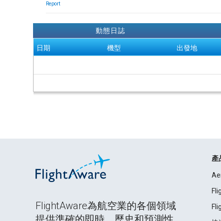
Report
動態日誌
日期
機型
出發地
產
Ae
Fl
FlightAware為航空業的各個領域
Fl
提供準確的即時、歷史和預測性