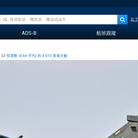
忘
ADS-B
航班跟蹤
22
投票数 (
4.64
平均) 和
4,510
查看次數