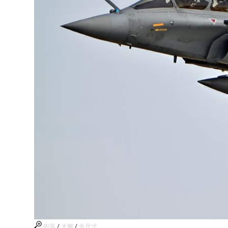
中等
/
大圖
/
全尺寸