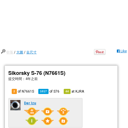
Like
中等
/
大圖
/
全尺寸
Sikorsky S-76 (N7661S)
提交時間：
4年之前
of N7661S
of
S76
at
KJRA
2
1017
44
Der Izu