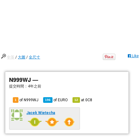
Like
中等
/
大圖
/
全尺寸
N999WJ —
提交時間：
4年之前
of N999WJ
of
EURO
at
0C8
1
196
12
Jacek Wietecha