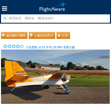
返回圖片瀏覽
上載您的照片
分享
3
投票数 (
4.33
平均) 和
980
查看次數