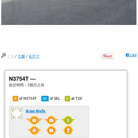
Like
中等
/
大圖
/
全尺寸
N3754T —
提交時間：
2個月之前
of N3754T
of
SEL
at
T20
3
82
8
Brian Wells