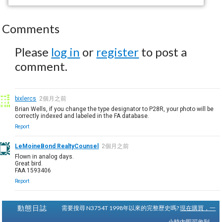
Comments
Please
log in
or
register
to post a
comment.
bixlercs
2個月之前
Brian Wells, if you change the type designator to P28R, your photo will be
correctly indexed and labeled in the FA database.
Report
LeMoineBond RealtyCounsel
2個月之前
Flown in analog days.
Great bird.
FAA 1593406
Report
動態日誌
需要搜尋 N3754T 1998年以來的完整歷史嗎?
現在購買，一
小時內即可收到。