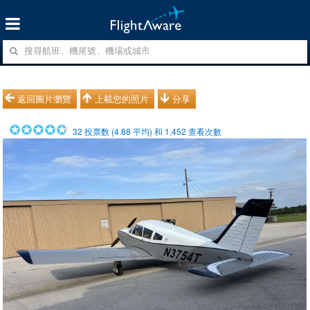
返回圖片瀏覽
上載您的照片
分享
32
投票数 (
4.88
平均) 和
1,452
查看次數