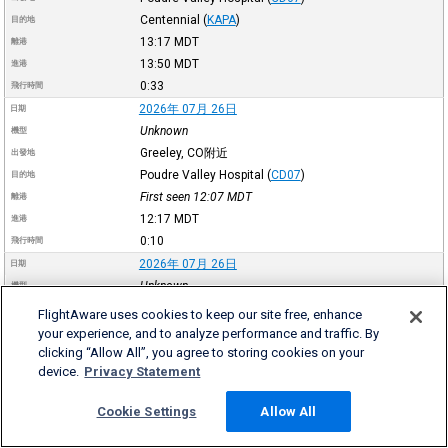
Centennial
(
KAPA
)
目的地
13:17
MDT
離港
13:50
MDT
進港
0:33
飛行時間
2026年 07月 26日
日期
Unknown
機型
Greeley, CO附近
出發地
Poudre Valley Hospital
(
CD07
)
目的地
First seen 12:07
MDT
離港
12:17
MDT
進港
0:10
飛行時間
2026年 07月 26日
日期
Unknown
機型
Centennial
(
KAPA
)
出發地
FlightAware uses cookies to keep our site free, enhance
Greeley, CO附近
目的地
your experience, and to analyze performance and traffic. By
10:36
MDT
clicking “Allow All”, you agree to storing cookies on your
離港
device.
Privacy Statement
Last seen 11:03
MDT
進港
0:27
飛行時間
Cookie Settings
Allow All
更多 →
購買N509CH的航班歷史Excel檔案 →