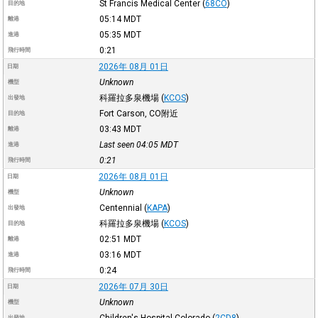
St Francis Medical Center
(
68CO
)
目的地
05:14
MDT
離港
05:35
MDT
進港
0:21
飛行時間
2026年 08月 01日
日期
Unknown
機型
科羅拉多泉機場
(
KCOS
)
出發地
Fort Carson, CO附近
目的地
03:43
MDT
離港
Last seen 04:05
MDT
進港
0:21
飛行時間
2026年 08月 01日
日期
Unknown
機型
Centennial
(
KAPA
)
出發地
科羅拉多泉機場
(
KCOS
)
目的地
02:51
MDT
離港
03:16
MDT
進港
0:24
飛行時間
2026年 07月 30日
日期
Unknown
機型
Children's Hospital Colorado
(
2CD8
)
出發地