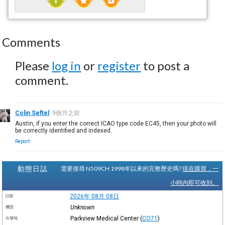
Comments
Please
log in
or
register
to post a
comment.
Colin Seftel
9個月之前
Austin, if you enter the correct ICAO type code EC45, then your photo will
be correctly identified and indexed.
Report
動態日誌
需要搜尋 N509CH 1998年以來的完整歷史嗎?
現在購買，一
小時內即可收到。
2026年 08月 08日
日期
Unknown
機型
Parkview Medical Center
(
CO71
)
出發地