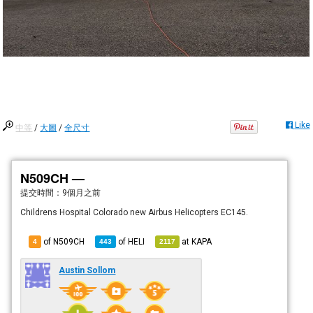
Like
中等
/
大圖
/
全尺寸
N509CH —
提交時間：
9個月之前
Childrens Hospital Colorado new Airbus Helicopters EC145.
of N509CH
of
HELI
at
KAPA
4
443
2117
Austin Sollom