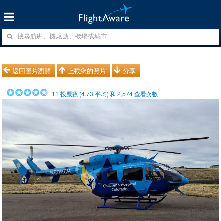
返回圖片瀏覽
上載您的照片
分享
11
投票数 (
4.73
平均) 和
2,574
查看次數