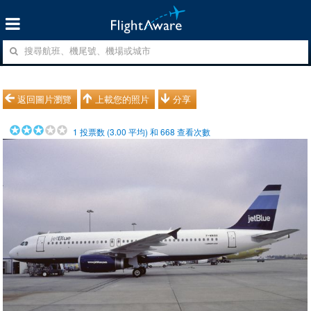
返回圖片瀏覽
上載您的照片
分享
1
投票数 (
3.00
平均) 和
668
查看次數