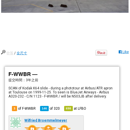
Like
中等
/
全尺寸
F-WWBR —
提交時間：
3年之前
SCAN of Kodak K64 slide - during a phototour at Airbus/ATR apron
at Toulouse on 1999-11-25. To seen is BlueJet Airways - Airbus
A320-232 - C/N 1123 - F-WWBR / will be N503JB after delivery.
of F-WWBR
of
320
at
LFBO
3
146
698
Wilfried Broemmelmeyer