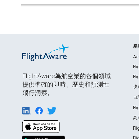
產
Ae
Fl
FlightAware為航空業的各個領域
Fl
提供準確的即時、歷史和預測性
快
飛行洞察。
自
Fl
高
Fl
Fl