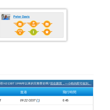
Peter Davis
尋 N313BT 1998年以來的完整歷史嗎?
現在購買，一小時內即可收到。
進港
飛行時間
T
09:22
CEST
(
?
)
0:45