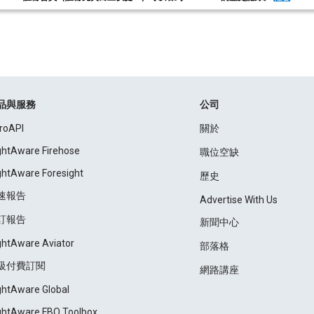
品與服務
公司
roAPI
關於
ightAware Firehose
職位空缺
ightAware Foresight
歷史
速報告
Advertise With Us
訂報告
新聞中心
ightAware Aviator
部落格
級付費訂閱
網路講座
ightAware Global
ightAware FBO Toolbox