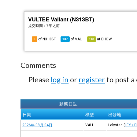
VULTEE Valiant (N313BT)
提交時間：
7年之前
of N313BT
of
VALI
at
EHOW
9
137
118
Comments
Please
log in
or
register
to post a
動態日誌
日期
機型
出發地
2026年 08月 04日
VALI
Lelystad
(
LEY / 