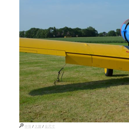
中等
/
大圖
/
全尺寸