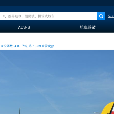
忘
ADS-B
航班跟蹤
3
投票数 (
4.00
平均) 和
1,259
查看次數