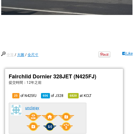
Like
中等
/
大圖
/
全尺寸
Fairchild Dornier 328JET (N425FJ)
提交時間：
12年之前
of N425FJ
of
J328
at
KCLT
25
606
6820
unclejay