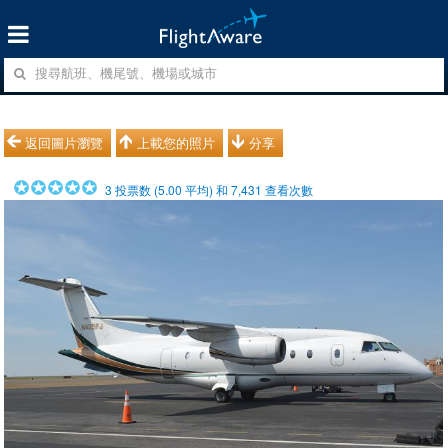
返回圖片瀏覽
上載您的照片
分享
3
投票数 (
5.00
平均) 和
7,431
查看次數