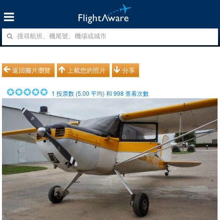
返回圖片瀏覽
上載您的照片
分享
1
投票数 (
5.00
平均) 和
998
查看次數