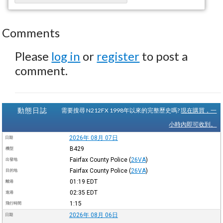
Comments
Please
log in
or
register
to post a
comment.
動態日誌
需要搜尋 N212FX 1998年以來的完整歷史嗎?
現在購買，一
小時內即可收到。
2026年 08月 07日
日期
B429
機型
Fairfax County Police
(
26VA
)
出發地
Fairfax County Police
(
26VA
)
目的地
01:19
EDT
離港
02:35
EDT
進港
1:15
飛行時間
2026年 08月 06日
日期