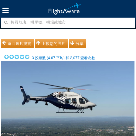
返回圖片瀏覽
上載您的照片
分享
3
投票数 (
4.67
平均) 和
2,077
查看次數