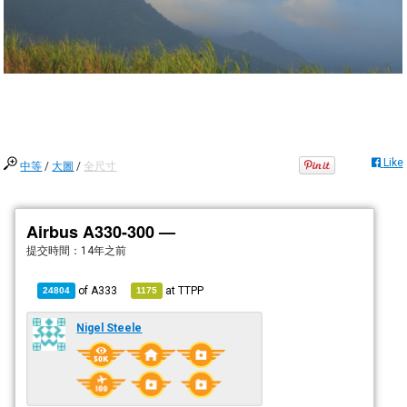
Like
中等
/
大圖
/
全尺寸
Airbus A330-300 —
提交時間：
14年之前
of
A333
at
TTPP
24804
1175
Nigel Steele