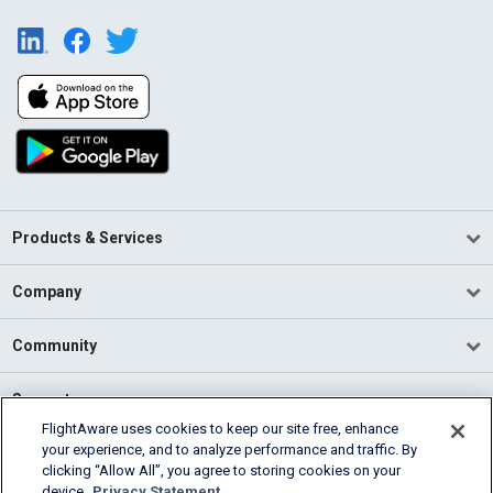
Products & Services
Company
Community
Support
FlightAware uses cookies to keep our site free, enhance
your experience, and to analyze performance and traffic. By
English (USA)
clicking “Allow All”, you agree to storing cookies on your
2026 FlightAware
device.
Privacy Statement