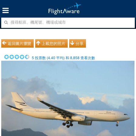
返回圖片瀏覽
上載您的照片
分享
5
投票数 (
4.40
平均) 和
8,858
查看次數