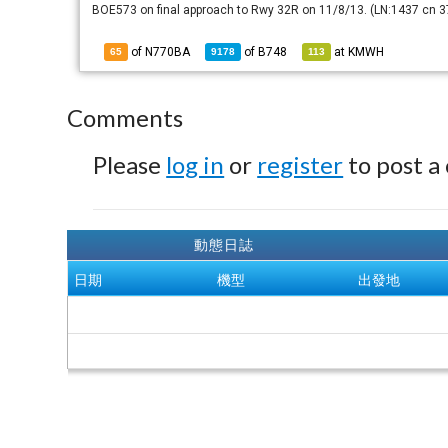
BOE573 on final approach to Rwy 32R on 11/8/13. (LN:1437 cn 3
of N770BA
of
B748
at
KMWH
65
9178
113
Comments
Please
log in
or
register
to post a
動態日誌
日期
機型
出發地