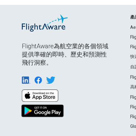
產
Ae
Fl
FlightAware為航空業的各個領域
Fl
提供準確的即時、歷史和預測性
快
飛行洞察。
自
Fl
高
Fl
Fl
Fl
Gl