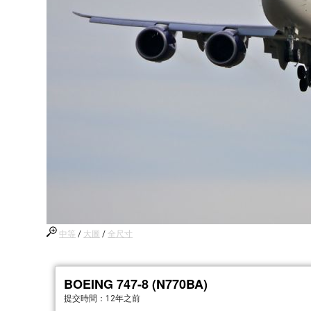
中等
/
大圖
/
全尺寸
BOEING 747-8 (N770BA)
提交時間：
12年之前