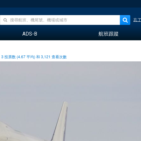
忘
ADS-B
航班跟蹤
3
投票数 (
4.67
平均) 和
3,121
查看次數