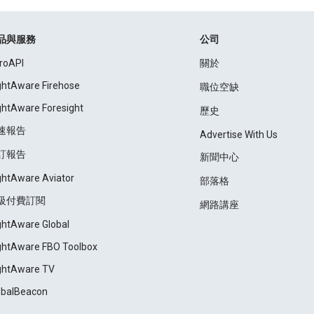
品與服務
公司
roAPI
關於
ightAware Firehose
職位空缺
ightAware Foresight
歷史
速報告
Advertise With Us
訂報告
新聞中心
ightAware Aviator
部落格
級付費訂閱
網路講座
ightAware Global
ightAware FBO Toolbox
ightAware TV
obalBeacon